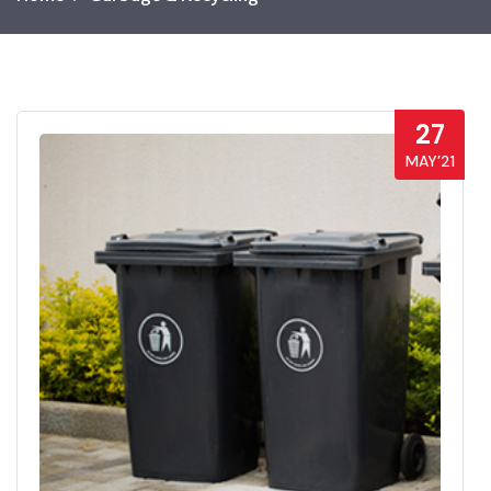
27
MAY’21